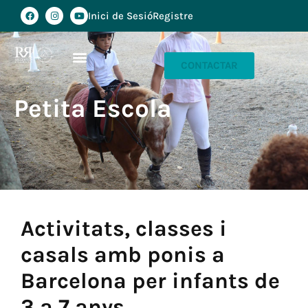
Inici de Sesió
Registre
CONTACTAR
Petita Escola
Activitats, classes i
casals amb ponis a
Barcelona per infants de
3 a 7 anys