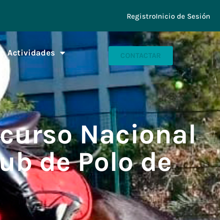
Registro
Inicio de Sesión
Actividades
CONTACTAR
ncurso Nacional
lub de Polo de