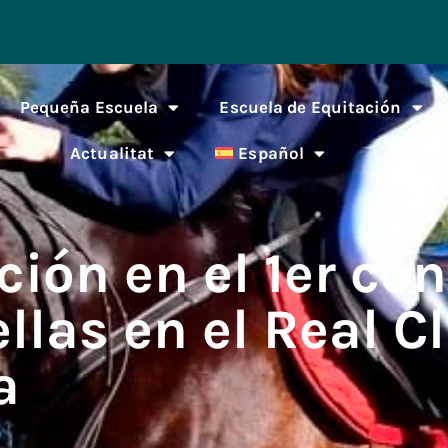
Pequeña Escuela
Escuela de Equitación
Actualitat
Español
ción en el 1er co
ellas en el Real C
a