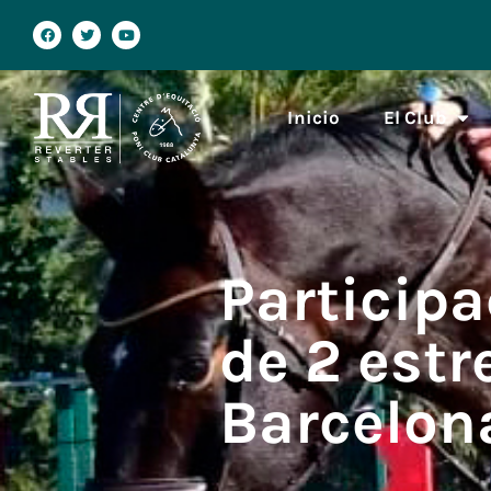
Inicio
El Club
Participa
de 2 estr
Barcelon