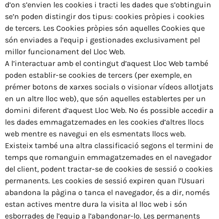
d’on s’envien les cookies i tracti les dades que s’obtinguin
se’n poden distingir dos tipus: cookies pròpies i cookies
de tercers. Les Cookies pròpies són aquelles Cookies que
són enviades a l’equip i gestionades exclusivament pel
millor funcionament del Lloc Web.
A l’interactuar amb el contingut d’aquest Lloc Web també
poden establir-se cookies de tercers (per exemple, en
prémer botons de xarxes socials o visionar vídeos allotjats
en un altre lloc web), que són aquelles establertes per un
domini diferent d’aquest Lloc Web. No és possible accedir a
les dades emmagatzemades en les cookies d’altres llocs
web mentre es navegui en els esmentats llocs web.
Existeix també una altra classificació segons el termini de
temps que romanguin emmagatzemades en el navegador
del client, podent tractar-se de cookies de sessió o cookies
permanents. Les cookies de sessió expiren quan l’Usuari
abandona la pàgina o tanca el navegador, és a dir, només
estan actives mentre dura la visita al lloc web i són
esborrades de l’equip a l’abandonar-lo. Les permanents