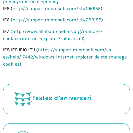
privacy-microsoft-privacy
IE5 (
http://support.microsoft.com/kb/196955
)
IE6 (
http://support.microsoft.com/kb/283185
)
IE7 (
http://www.allaboutcookies.org/manage-
cookies/internet-explorer7-plus.html
)
IE8 IE9 IE10 IE11 (
https://support.microsoft.com/es-
es/help/17442/windows-internet-explorer-delete-manage-
cookies
)
Festes d’aniversari