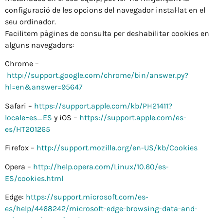
configuració de les opcions del navegador instal·lat en el
seu ordinador.
Facilitem pàgines de consulta per deshabilitar cookies en
alguns navegadors:
Chrome –
http://support.google.com/chrome/bin/answer.py?
hl=en&answer=95647
Safari –
https://support.apple.com/kb/PH21411?
locale=es_ES
y iOS –
https://support.apple.com/es-
es/HT201265
Firefox –
http://support.mozilla.org/en-US/kb/Cookies
Opera –
http://help.opera.com/Linux/10.60/es-
ES/cookies.html
Edge:
https://support.microsoft.com/es-
es/help/4468242/microsoft-edge-browsing-data-and-