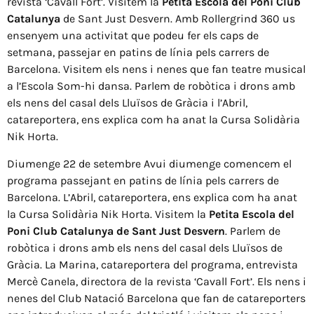
revista ‘Cavall Fort’. Visitem la
Petita Escola del Poni Club
Catalunya
de Sant Just Desvern. Amb Rollergrind 360 us
ensenyem una activitat que podeu fer els caps de
setmana, passejar en patins de línia pels carrers de
Barcelona. Visitem els nens i nenes que fan teatre musical
a l’Escola Som-hi dansa. Parlem de robòtica i drons amb
els nens del casal dels Lluïsos de Gràcia i l’Abril,
catareportera, ens explica com ha anat la Cursa Solidària
Nik Horta.
Diumenge 22 de setembre Avui diumenge comencem el
programa passejant en patins de línia pels carrers de
Barcelona. L’Abril, catareportera, ens explica com ha anat
la Cursa Solidària Nik Horta. Visitem la
Petita Escola del
Poni Club Catalunya de Sant Just Desvern
. Parlem de
robòtica i drons amb els nens del casal dels Lluïsos de
Gràcia. La Marina, catareportera del programa, entrevista
Mercè Canela, directora de la revista ‘Cavall Fort’. Els nens i
nenes del Club Natació Barcelona que fan de catareporters