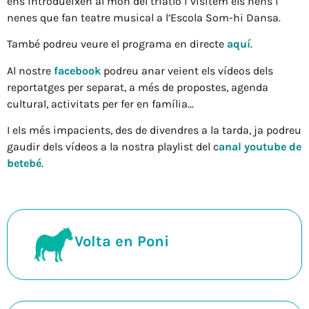
ens introdueixen al món del triatló i visitem els nens i
nenes que fan teatre musical a l’Escola Som-hi Dansa.
També podreu veure el programa en directe
aquí
.
Al nostre
facebook
podreu anar veient els vídeos dels
reportatges per separat, a més de propostes, agenda
cultural, activitats per fer en família…
I els més impacients, des de divendres a la tarda, ja podreu
gaudir dels vídeos a la nostra playlist del c
anal youtube de
betebé
.
Volta en Poni