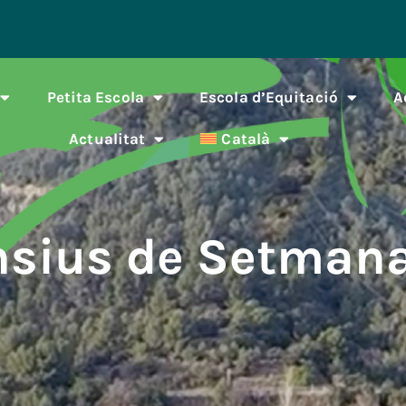
Petita Escola
Escola d’Equitació
A
Actualitat
Català
nsius de Setman