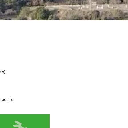
ts)
e ponis