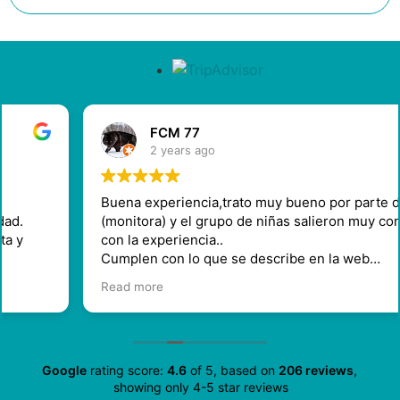
FCM 77
2 years ago
Buena experiencia,trato muy bueno por parte de Luna
(monitora) y el grupo de niñas salieron muy contentas
con la experiencia..
Cumplen con lo que se describe en la web
Recomendable
Read more
Google
rating score:
4.6
of 5,
based on
206 reviews
,
showing only 4-5 star reviews