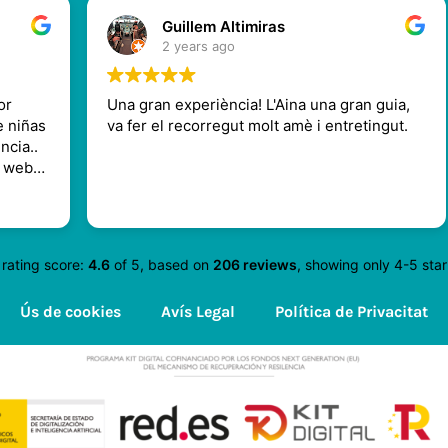
Guillem Altimiras
2 years ago
Una gran experiència! L'Aina una gran guia,
T
s
va fer el recorregut molt amè i entretingut.
h
e
p
h
R
s
a
e
rating score:
4.6
of 5,
based on
206 reviews
,
showing only 4-5 star
e
f
Ús de cookies
Avís Legal
Política de Privacitat
a
I
m
f
l
s
t