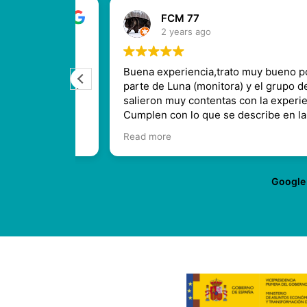
FCM 77
2 years ago
con Aina.
Buena experiencia,trato muy bueno por
ados con la
parte de Luna (monitora) y el grupo de niña
na muy
salieron muy contentas con la experiencia..
n todo
Cumplen con lo que se describe en la web
Recomendable
Read more
Google