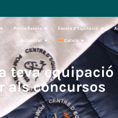
Petita Escola
Escola d’Equitació
A
Actualitat
Català
a teva equipació
r als concursos