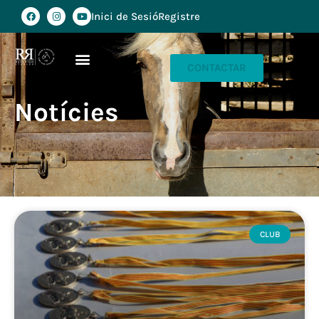
Inici de Sesió
Registre
CONTACTAR
Notícies
CLUB