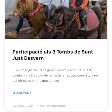
Participació als 3 Tombs de Sant
Just Desvern
El diumenge dia 16 de gener vàrem participar als 3
tombs, una tradició de fa molts anys que consisteix en
beneir els animals que durant
LLEGIR MÉS »
25 gener, 2022
No hi ha comentaris