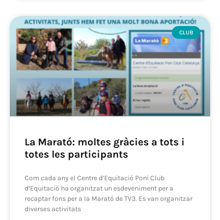
CLUB
La Marató: moltes gràcies a tots i
totes les participants
Com cada any el Centre d’Equitació Poni Club
d’Equitació ha organitzat un esdeveniment per a
recaptar fons per a la Marató de TV3. Es van organitzar
diverses activitats